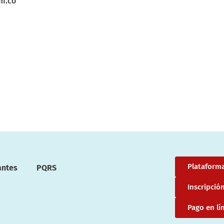
om.co
Plataforma
antes
PQRS
Inscripció
Pago en lí