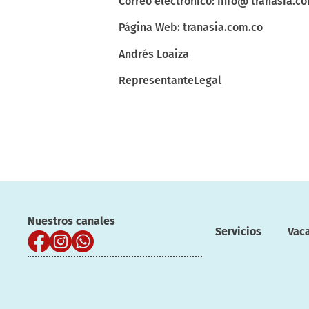
Correo electrónico: info@ tranasia.c
Página Web: tranasia.com.co
Andrés Loaiza
RepresentanteLegal
Nuestros canales
Servicios
Vac