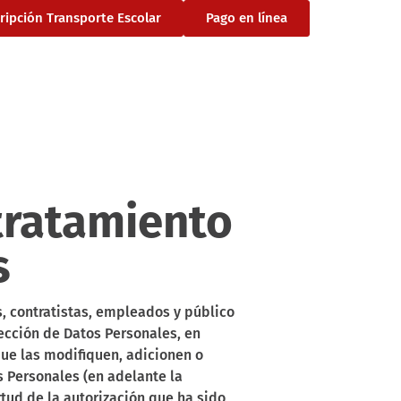
cripción Transporte Escolar
Pago en línea
 tratamiento
s
, contratistas, empleados y público
tección de Datos Personales, en
que las modifiquen, adicionen o
 Personales (en adelante la
rtud de la autorización que ha sido