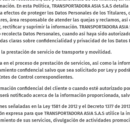
rmación. En esta Política, TRANSPORTADORA ASIA S.A.S detalla
a efectos de proteger los Datos Personales de los Titulares, 
lares, área responsable de atender las quejas y reclamos, as
r, rectificar y suprimir la información. TRANSPORTADORA ASIA
o recolecta Datos Personales, cuando así haya sido autorizad
as claras sobre confidencialidad y privacidad de los Datos 
la prestación de servicio de transporte y movilidad.
 en el proceso de prestación de servicios, así como la infor
atamiento confidencial salvo que sea solicitado por Ley y pod
Entes de Control correspondientes.
rmación confidencial del cliente o cuando esté autorizado po
será notificado acerca de la información proporcionada, salv
es señaladas en la Ley 1581 de 2012 y el Decreto 1377 de 201
ión expresa para que TRANSPORTADORA ASIA S.A.S utilice la i
imiento de sus servicios, divulgación de actividades promoci