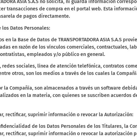
DORA ASIA S.A.S no solicita, ni guarda información correspon
er transacciones de compra en el portal web. Esta informació
asarela de pagos directamente.
 los Datos Personales:
dos en la Base de Datos de TRANSPORTADORA ASIA S.A.S provie
ladas en razón de los vínculos comerciales, contractuales, lab
contratistas, empleados y/o público en general.
 redes sociales, línea de atención telefónica, contratos comer
 entre otros, son los medios a través de los cuales la Compañ
r la Compañía, son almacenados a través un software debida
lizados en la materia, con quienes se suscriben acuerdos d
, rectificar, suprimir información o revocar la Autorización:
fidencialidad de los Datos Personales de los Titulares, la
Co
, rectificar, suprimir
información o revocar la autorización 