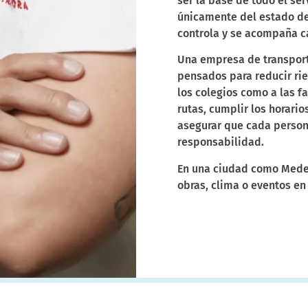
ser la base de todo el se
únicamente del estado del
controla y se acompaña c
Una empresa de transport
pensados para reducir rie
los colegios como a las f
rutas, cumplir los horari
asegurar que cada person
responsabilidad.
En una ciudad como Medel
obras, clima o eventos en
se trata solo de saber co
responsables y mantener 
Documentac
cumplimie