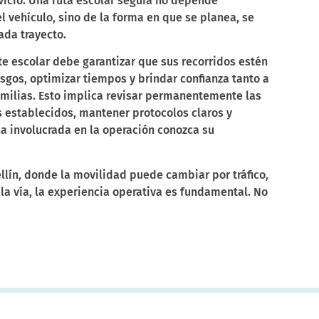
rvicio. Una ruta escolar segura no depende
 vehículo, sino de la forma en que se planea, se
ada trayecto.
e escolar debe garantizar que sus recorridos estén
sgos, optimizar tiempos y brindar confianza tanto a
amilias. Esto implica revisar permanentemente las
os establecidos, mantener protocolos claros y
a involucrada en la operación conozca su
lín, donde la movilidad puede cambiar por tráfico,
 la vía, la experiencia operativa es fundamental. No
nducir, sino de saber anticiparse, tomar decisiones
informados a quienes confían en el servicio.
ión, habilitaciones y
nto